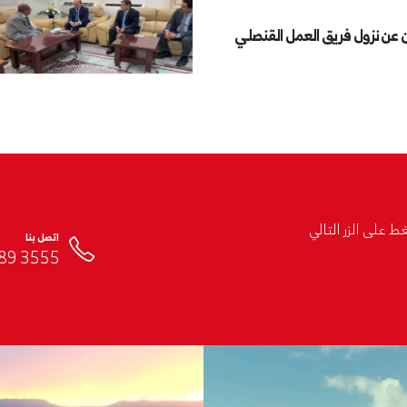
ن عن نزول فريق العمل القنصلي
 على الزر التالي
اتصل بنا
3555 689 (12) 966+