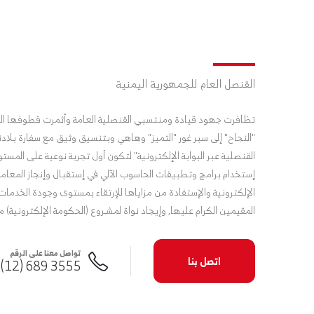
القنصل العام للجمهورية اليمنية
تظافرت جهود قيادة ومنتسبي القنصلية العامة وأثمرت قطوفها الي
"النجاح" إلى سبر غور "التميز" وهاهي وبتنسيق وثيق مع سفارة بلادن
القنصلية عبر البوابة الإلكترونية" لتكون أول تجربة نوعية على المس
إستخدام برامج وتطبيقات الحاسوب الآلي في إستقبال وإنجاز المعاملا
الإلكترونية والإستفادة من مزاياها للإرتقاء بمستوى وجودة الخدم
المقيمين الكرام عليها, وإيجاد نواة لمشـروع (الحكومة الإلكترونية) مس
تواصل معنا على الرقم
اتصل بنا
3555 689 (12) 966+